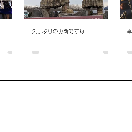
久しぶりの更新です🙌
季