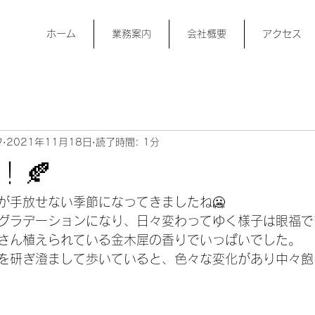
ホーム
業務案内
会社概要
アクセス
フ
2021年11月18日
読了時間: 1分
！🍂
が手放せない季節になってきましたね🥶
グラデーションになり、日々変わってゆく様子は眼福で
さん植えられている金木犀の香りでいっぱいでした。
を研ぎ澄まして歩いていると、色々な変化があり中々飽