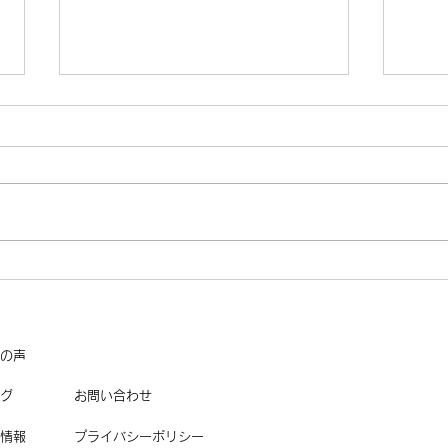
夏の
久しぶりの更新です🙌
の声
グ
お問い合わせ
情報
プライバシーポリシー