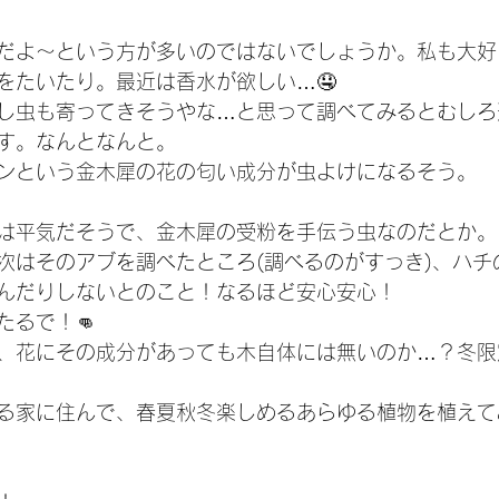
だよ～という方が多いのではないでしょうか。私も大好
をたいたり。最近は香水が欲しい…🤤
し虫も寄ってきそうやな…と思って調べてみるとむしろ
す。なんとなんと。
ンという金木犀の花の匂い成分が虫よけになるそう。
は平気だそうで、金木犀の受粉を手伝う虫なのだとか。
次はそのアブを調べたところ(調べるのがすっき)、ハチ
んだりしないとのこと！なるほど安心安心！
たるで！👊
、花にその成分があっても木自体には無いのか…？冬限
る家に住んで、春夏秋冬楽しめるあらゆる植物を植えて